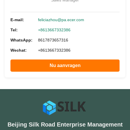
Sales Manager
E-mail:
feliciazhou@pa.ecer.com
Tel:
+8613667332386
WhatsApp:
8617873657316
Wechat:
+8613667332386
Nu aanvragen
Beijing Silk Road Enterprise Management