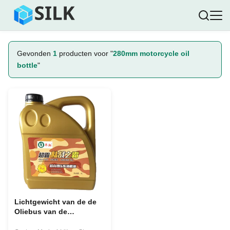
Gevonden
1
producten voor "
280mm motorcycle oil
bottle
"
Lichtgewicht van de de
Oliebus van de
Polyethyleenmotor