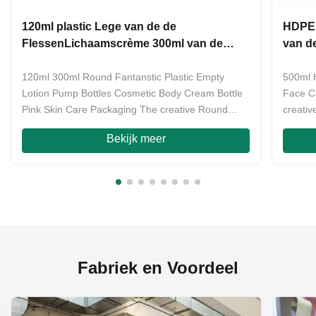
120ml plastic Lege van de de
HDPE 
FlessenLichaamscrème 300ml van de
van d
Lotionpomp ODM van de de Shampoofles
Lege 
120ml 300ml Round Fantanstic Plastic Empty
500ml 
Lotion Pump Bottles Cosmetic Body Cream Bottle
Face C
Pink Skin Care Packaging The creative Round
creativ
rhinestone shape new lotion bottle is hot sale by
online 
Bekijk meer
online sales bussiness . Since our lotion bottles are
thousan
thousands models , it is impossible to make stocks
for the
for them , ...
by ...
Fabriek en Voordeel