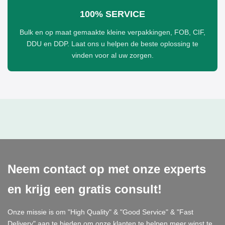
100% SERVICE
Bulk en op maat gemaakte kleine verpakkingen, FOB, CIF,
DDU en DDP. Laat ons u helpen de beste oplossing te
vinden voor al uw zorgen.
Neem contact op met onze experts
en krijg een gratis consult!
Onze missie is om "High Quality" & "Good Service" & "Fast
Delivery" aan te bieden om onze klanten te helpen meer winst te